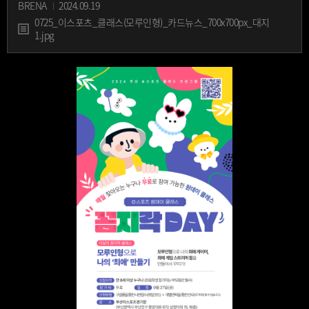
BRENA
2024.09.19
0725_이스포츠_클래스(모루인형)_카드뉴스_700x700px_대지
1.jpg