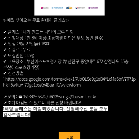
✨매월 찾아오는 무료 원데이 클래스✨
✔ 클래스 : 내가 만드는 나만의 모루 인형
✔ 신청대상 : 만 8세 이상(초등학생 미만은 부모 동반 필수)
✔ 일정 : 9월 27일(금) 18:00
✔ 수강료 : 무료
✔ 모집인원 : 15명
✔ 교육장소 : 부산이스포츠경기장 (부산진구 중앙대로 672 삼정타워 15층
부산이스포츠경기장)
✔ 신청방법
:
https://docs.google.com/forms/d/e/1FAIpQLSe9g1eB4YLcMa6brV7R71p
hkH5wKuA-7Dgc1bss0x4Bua-iCA/viewform
📌문의 : ☎051-805-5324 / ✉225sungs@busanit.or.kr
📌조기 마감될 수 있으니 빠른 신청 바랍니다!
❗해당 클래스는 마감되었습니다. 신청해주신 분들 모두
감사드립니다!
목록