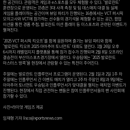
한 공간이다. 관람객은 게임과 e스포츠를 모두 체험할 수 있다. '발로란트'
훈련장으로 운영되는 15층은 3대 사격 측정 및 팀 데스매치 대결 등 실제
게임을 플레이하는 공간이며 뷰잉 파티가 진행되는 16층에서는 VCT 퍼시픽
모의고사와 VCT에 참가하는 선수들의 경기석을 체험할 수 있는 공간, 팝업
미션을 통한 경품 추첨, 발로란트 미션 플레이 등 이스포츠와 관련된 이벤트가
펼쳐진다.
'2025 VCT 퍼시픽 킥오프'를 함께 응원하며 즐기는 뷰잉 파티와 함께
'발로란트 킥오프 2025 아마추어 토너먼트' 대회도 열린다. 1월 26일 오후
6시까지 레벨업지지 플랫폼을 통해 참가 접수가 진행되며 2월 8일 오프라인
결승전이 부산이스포츠경기장에서 열린다. 우승팀에는 '2025 발로란트
마스터스 방콕'을 현장에서 관람할 수 있는 특전이 주어진다.
주말에는 발로란트 인플루언서 프로그램이 운영된다. 2월 1일과 2일 1주 차
주말에는 인플루언서 간 이벤트 매치가 열리고 2주차 주말인 8일과 9일에는
아마추어 토너먼트 우승팀과 인플루언서가 맞대결을 펼치는 매치업 이벤트가
진행된다. 현장에서 직접 관전하는 팬들은 참여 인플루언서들의 팬 사인회에
참가할 수 있다.
사진=라이엇 게임즈 제공
임재형 기자 lisco@xportsnews.com