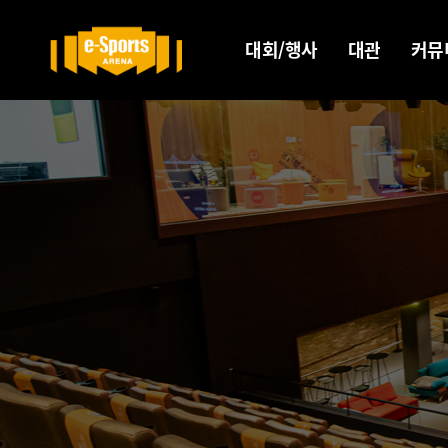
대회/행사
대관
커뮤
예매/참가
대관안내
갤
좌석안내
대관절차
Yout
BRENA투어
온라인
Disc
견적
관람 에티켓
Face
Insta
X
Kak