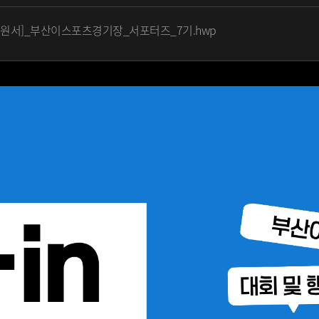
지원서]_부산이스포츠경기장_서포터즈_7기.hwp