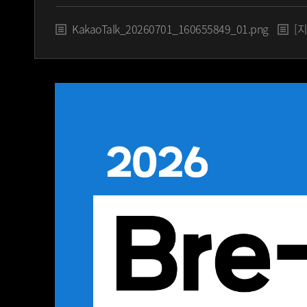
KakaoTalk_20260701_160655849_01.png
[