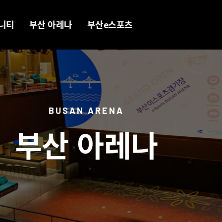
니티
부산 아레나
부산e스포츠
러리
경기장소개
BNK FEARX
ube
스폰서십
부산 BeSPA
ord
공지사항
(참여) KEL
BUSAN ARENA
book
시설안내
(참여) KeG
부산 아레나
gram
온라인 투어
(참여) 대학리그
오시는길
e스포츠 동아리
ao
BRENA 베스트
플레이어