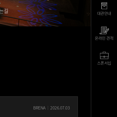
는길
대관안내
온라인 견적
스폰서십
BRENA
2026.07.03