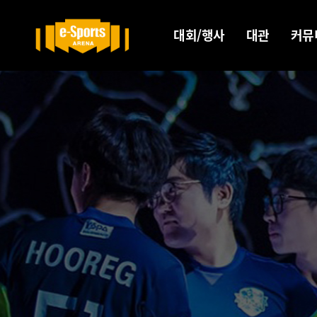
대회/행사
대관
커뮤
예매/참가
대관안내
갤
좌석안내
대관절차
Yout
BRENA투어
온라인
Disc
견적
관람 에티켓
Face
Insta
X
Kak