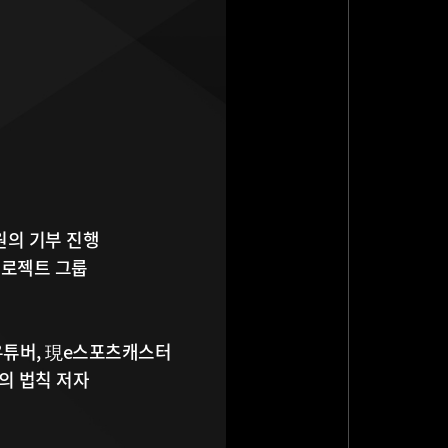
원의 기부 진행

로젝트 그룹

유튜버, 現e스포츠캐스터

간의 법칙 저자