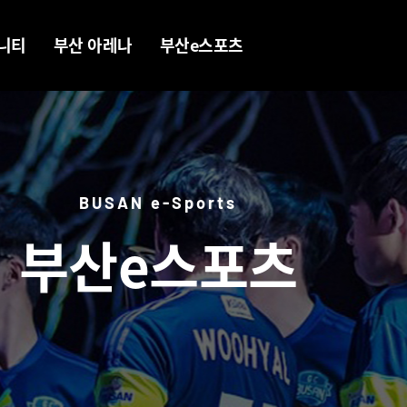
니티
부산 아레나
부산e스포츠
러리
경기장소개
BNK FEARX
ube
스폰서십
부산 BeSPA
ord
공지사항
(참여) KEL
BUSAN e-Sports
book
시설안내
(참여) KeG
부산e스포츠
gram
온라인 투어
(참여) 대학리그
오시는길
e스포츠 동아리
ao
BRENA 베스트
플레이어