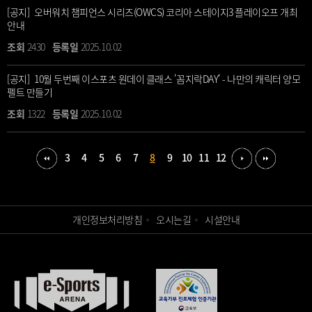
[공지] 오버워치 챔피언스 시리즈(OWCS) 코리아 스테이지3 플레이오프 개최
안내
2430
2025.10.02
[공지] 10월 두번째 이스포츠 원데이 클래스 '꼼지락DAY' - 나만의 캐릭터 양모
펠트 만들기
1322
2025.10.02
3
4
5
6
7
8
9
10
11
12
개인정보처리방침
오시는길
시설안내