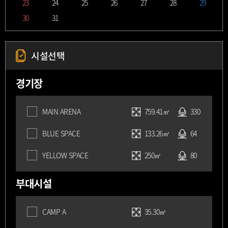
23
24
25
26
27
28
29
30
31
시설선택
경기장
MAIN ARENA
759.41㎡
330
BLUE SPACE
133.26㎡
64
YELLOW SPACE
250㎡
80
부대시설
CAMP A
35.30㎡