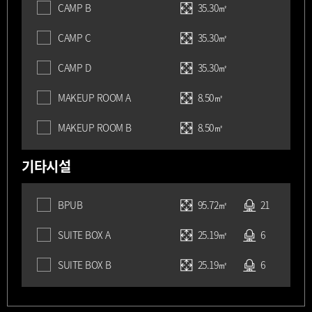
CAMP B
35.30㎡
CAMP C
35.30㎡
CAMP D
35.30㎡
MAKEUP ROOM A
8.50㎡
MAKEUP ROOM B
8.50㎡
기타시설
BPUB
95.72㎡
21
SUITE BOX A
25.19㎡
6
SUITE BOX B
25.19㎡
6