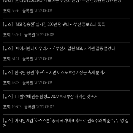
[뉴스] [인터뷰] 2022 MSI가 보여준 부산의 진심 - 부산 진흥원 한상민 단장
5566
2022.06.08
[뉴스] ‘MSI 결승전’ 실시간 200만 명 봤다…부산 홍보효과 톡톡
45461
2022.06.08
[뉴스] ‘페이커한테 아우라가…’ 부산서 열린 MSI, 지역팬 갈증 풀었다
5141
2022.06.08
[뉴스] 한국팀 응원 ‘후끈’… 서면 이스포츠경기장은 축제 분위기
4643
2022.06.08
[뉴스] T1 활약에 관중 함성... 2022 MSI 부산 개막전 앗뜨거
19503
2022.06.07
[뉴스] 아시안게임 '하스스톤' 종목 국가대표 후보로 권혁주와 박준수, 두 명 결
정