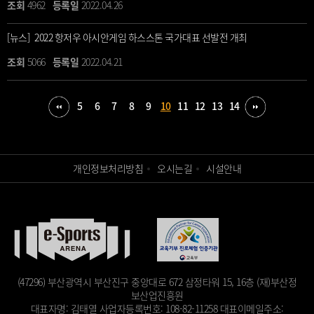
4962
2022.04.26
[뉴스] 2022 항저우 아시안게임 하스스톤 국가대표 선발전 개최
5066
2022.04.21
5
6
7
8
9
10
11
12
13
14
개인정보처리방침
오시는길
시설안내
(47296) 부산광역시 부산진구 중앙대로 672 삼정타워 15, 16층 (재)부산정
보산업진흥원
대표자명: 김태열
사업자등록번호: 108-82-11258
대표이메일주소: